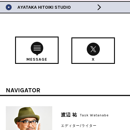
AYATAKA HITOIKI STUDIO
MESSAGE
X
NAVIGATOR
渡辺 祐
Task Watanabe
エディター/ライター