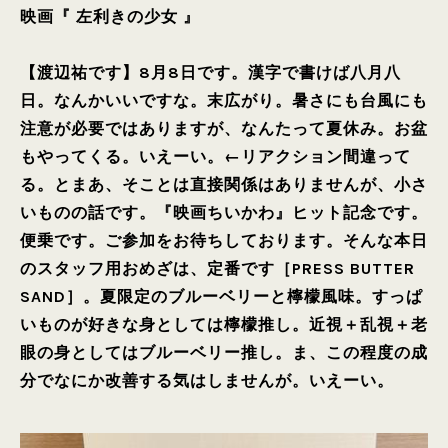
映画『 左利きの少女 』
【渡辺祐です】8月8日です。漢字で書けば八月八
日。なんかいいですな。末広がり。暑さにも台風にも
注意が必要ではありますが、なんたって夏休み。お盆
もやってくる。いえーい。←リアクション間違って
る。とまあ、そことは直接関係はありませんが、小さ
いものの話です。『映画ちいかわ』ヒット記念です。
便乗です。ご参加をお待ちしております。そんな本日
のスタッフ用おめざは、定番です［PRESS BUTTER
SAND］。夏限定のブルーベリーと檸檬風味。すっぱ
いものが好きな身としては檸檬推し。近視＋乱視＋老
眼の身としてはブルーベリー推し。ま、この程度の成
分でなにか改善する気はしませんが。いえーい。