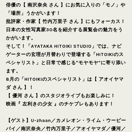
俳優の【 南沢奈央 さん 】にお気に入りの「モノ」や
「場所」うかがいます！
批評家・作家【 竹内万里子 さん 】にもフォーカス！
日本の女性写真家30名を紹介する展覧会の魅力をう
かがいます。
そして！「AYATAKA HITOIKI STUDIO」では、ナビ
ゲーターの玄理が月替わりで登場する「HITOIKIのス
ペシャリスト」と日常で感じる"モヤモヤ"に寄り添い
ます。
8月の「HITOIKIのスペシャリスト」は【 アオイヤマ
ダ さん 】！
【 優河 さん 】のスタジオライブもお楽しみに！
映画『 左利きの少女 』のチケプレもあります！
【ゲスト】
U-zhaan
／
カメレオン・ライム・ウーピー
パイ
／
南沢奈央
／
竹内万里子
／
アオイヤマダ
／
優河
／