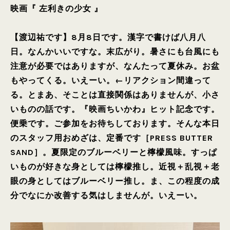
映画『 左利きの少女 』
【渡辺祐です】8月8日です。漢字で書けば八月八
日。なんかいいですな。末広がり。暑さにも台風にも
注意が必要ではありますが、なんたって夏休み。お盆
もやってくる。いえーい。←リアクション間違って
る。とまあ、そことは直接関係はありませんが、小さ
いものの話です。『映画ちいかわ』ヒット記念です。
便乗です。ご参加をお待ちしております。そんな本日
のスタッフ用おめざは、定番です［PRESS BUTTER
SAND］。夏限定のブルーベリーと檸檬風味。すっぱ
いものが好きな身としては檸檬推し。近視＋乱視＋老
眼の身としてはブルーベリー推し。ま、この程度の成
分でなにか改善する気はしませんが。いえーい。