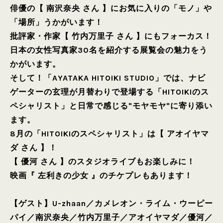
俳優の【 南沢奈央 さん 】にお気に入りの「モノ」や
「場所」うかがいます！
批評家・作家【 竹内万里子 さん 】にもフォーカス！
日本の女性写真家30名を紹介する展覧会の魅力をう
かがいます。
そして！「AYATAKA HITOIKI STUDIO」では、ナビ
ゲーターの玄理が月替わりで登場する「HITOIKIのス
ペシャリスト」と日常で感じる"モヤモヤ"に寄り添い
ます。
8月の「HITOIKIのスペシャリスト」は【 アオイヤマ
ダ さん 】！
【 優河 さん 】のスタジオライブもお楽しみに！
映画『 左利きの少女 』のチケプレもあります！
【ゲスト】
U-zhaan
／
カメレオン・ライム・ウーピー
パイ
／
南沢奈央
／
竹内万里子
／
アオイヤマダ
／
優河
／