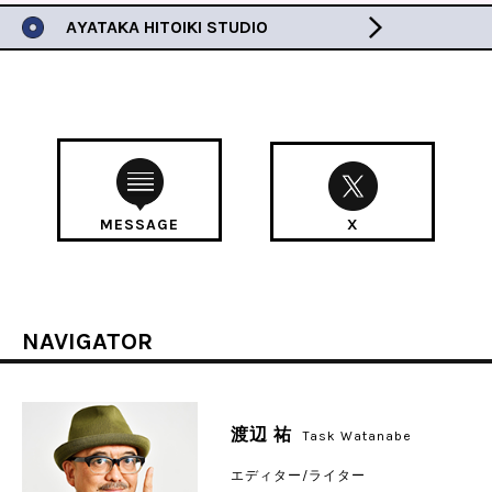
AYATAKA HITOIKI STUDIO
MESSAGE
X
NAVIGATOR
渡辺 祐
Task Watanabe
エディター/ライター