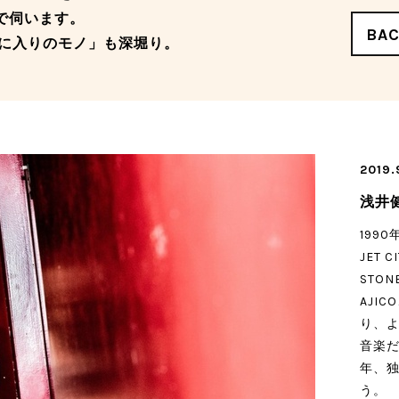
ーマで伺います。
BA
に入りのモノ」も深堀り。
2019.
浅井
199
JET
STON
AJI
り、
音楽
年、
う。