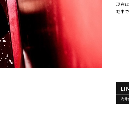
現在は浅
動中
LI
浅井健