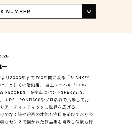
CK NUMBER
9.28
健一
0年より2000年までの10年間に渡る「BLANKEY
 CITY」としての活動後、 自主レーベル「SEXY
ES RECORDS」を拠点にバンドSHERBETS、
CO、JUDE、PONTIACSやソロ名義で活動してお
よりアーティスティックに世界を広げる。
だけでなく詩や絵画の才能も注目を浴びており今
独特なセンスで描かれた作品集を発表し個展も行