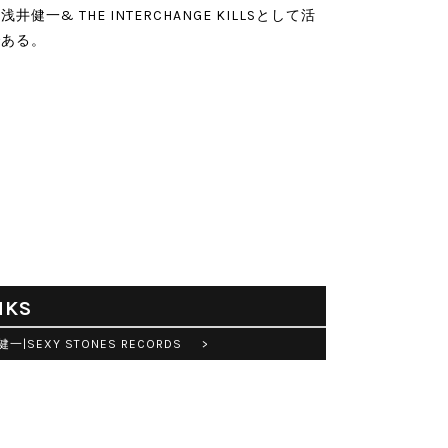
井健一& THE INTERCHANGE KILLSとして活
である。
NKS
一|SEXY STONES RECORDS >