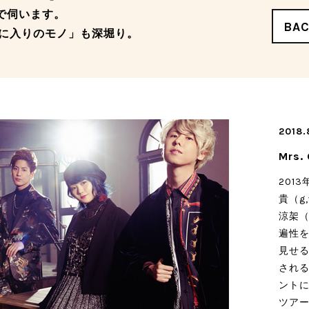
ーマで伺います。
BA
に入りのモノ」も深堀り。
2018.
Mrs.
201
貴（g
涼架（
遍性
見せ
され
ント
ツアー