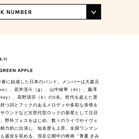
CK NUMBER
8.11
 GREEN APPLE
3年春に結成した日本のバンド。メンバーは大森元
,vo）、若井滉斗（g）、山中綾華（ds）、藤澤
key）、高野清宗（b）の5名。世代を超えた普
を持つ詞とフックのあるメロディや多彩な表情を
るサウンドなど次世代型ロックの新星として注目
る。野外フェスをはじめ、数々のライヴやイヴェ
に精力的に出演し、知名度も上昇。全国ワンマン
も盛況を収める。現在公開中の映画『青夏 きみ