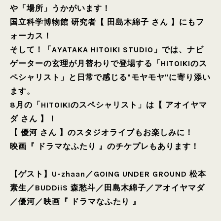
や「場所」うかがいます！
国立科学博物館 研究者【 田島木綿子 さん 】にもフ
ォーカス！
そして！「AYATAKA HITOIKI STUDIO」では、ナビ
ゲーターの玄理が月替わりで登場する「HITOIKIのス
ペシャリスト」と日常で感じる"モヤモヤ"に寄り添い
ます。
8月の「HITOIKIのスペシャリスト」は【 アオイヤマ
ダ さん 】！
【 優河 さん 】のスタジオライブもお楽しみに！
映画『 ドラマなふたり 』のチケプレもあります！
【ゲスト】
U-zhaan
／
GOING UNDER GROUND 松本
素生
／
BUDDiiS 森愁斗
／
田島木綿子
／
アオイヤマダ
／
優河
／
映画『 ドラマなふたり 』