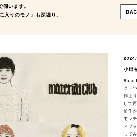
ーマで伺います。
BA
に入りのモノ」も深堀り。
2024.
小出
Bas
クト“
作より
して
前作か
モンチ
ィフォ(
って