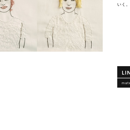
いく
LI
mat