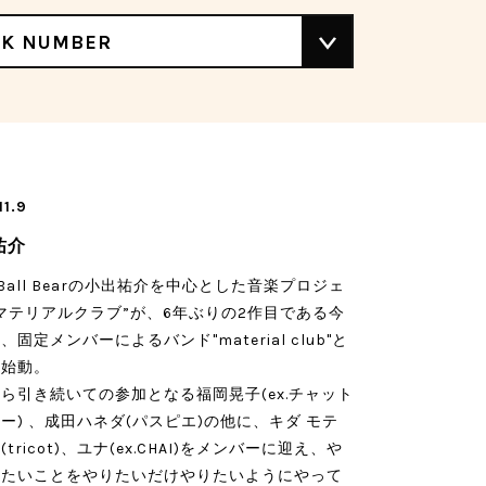
CK NUMBER
11.9
祐介
e Ball Bearの小出祐介を中心とした音楽プロジェ
マテリアルクラブ”が、6年ぶりの2作目である今
、固定メンバーによるバンド"material club"と
再始動。
ら引き続いての参加となる福岡晃子(ex.チャット
ー) 、成田ハネダ(パスピエ)の他に、キダ モテ
tricot)、ユナ(ex.CHAI)をメンバーに迎え、や
みたいことをやりたいだけやりたいようにやって