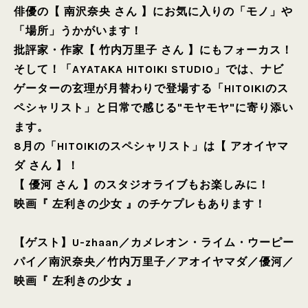
俳優の【 南沢奈央 さん 】にお気に入りの「モノ」や
「場所」うかがいます！
批評家・作家【 竹内万里子 さん 】にもフォーカス！
そして！「AYATAKA HITOIKI STUDIO」では、ナビ
ゲーターの玄理が月替わりで登場する「HITOIKIのス
ペシャリスト」と日常で感じる"モヤモヤ"に寄り添い
ます。
8月の「HITOIKIのスペシャリスト」は【 アオイヤマ
ダ さん 】！
【 優河 さん 】のスタジオライブもお楽しみに！
映画『 左利きの少女 』のチケプレもあります！
【ゲスト】
U-zhaan
／
カメレオン・ライム・ウーピー
パイ
／
南沢奈央
／
竹内万里子
／
アオイヤマダ
／
優河
／
映画『 左利きの少女 』