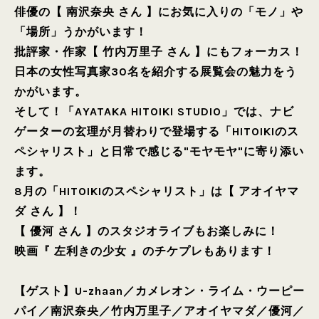
俳優の【 南沢奈央 さん 】にお気に入りの「モノ」や
「場所」うかがいます！
批評家・作家【 竹内万里子 さん 】にもフォーカス！
日本の女性写真家30名を紹介する展覧会の魅力をう
かがいます。
そして！「AYATAKA HITOIKI STUDIO」では、ナビ
ゲーターの玄理が月替わりで登場する「HITOIKIのス
ペシャリスト」と日常で感じる"モヤモヤ"に寄り添い
ます。
8月の「HITOIKIのスペシャリスト」は【 アオイヤマ
ダ さん 】！
【 優河 さん 】のスタジオライブもお楽しみに！
映画『 左利きの少女 』のチケプレもあります！
【ゲスト】
U-zhaan
／
カメレオン・ライム・ウーピー
パイ
／
南沢奈央
／
竹内万里子
／
アオイヤマダ
／
優河
／