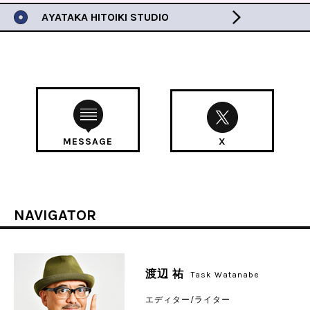
AYATAKA HITOIKI STUDIO
MESSAGE
X
NAVIGATOR
渡辺 祐
Task Watanabe
エディター/ライター