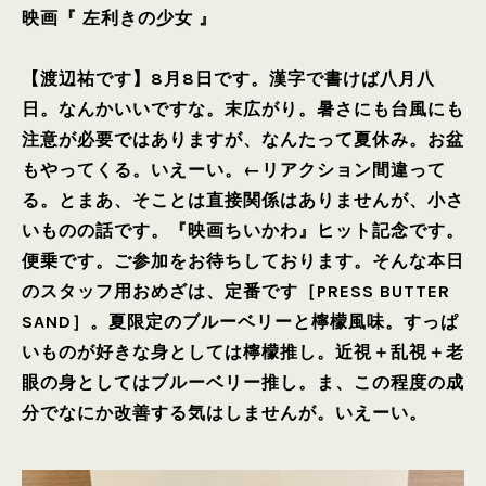
映画『 左利きの少女 』
【渡辺祐です】8月8日です。漢字で書けば八月八
日。なんかいいですな。末広がり。暑さにも台風にも
注意が必要ではありますが、なんたって夏休み。お盆
もやってくる。いえーい。←リアクション間違って
る。とまあ、そことは直接関係はありませんが、小さ
いものの話です。『映画ちいかわ』ヒット記念です。
便乗です。ご参加をお待ちしております。そんな本日
のスタッフ用おめざは、定番です［PRESS BUTTER
SAND］。夏限定のブルーベリーと檸檬風味。すっぱ
いものが好きな身としては檸檬推し。近視＋乱視＋老
眼の身としてはブルーベリー推し。ま、この程度の成
分でなにか改善する気はしませんが。いえーい。