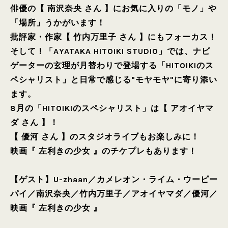
俳優の【 南沢奈央 さん 】にお気に入りの「モノ」や
「場所」うかがいます！
批評家・作家【 竹内万里子 さん 】にもフォーカス！
そして！「AYATAKA HITOIKI STUDIO」では、ナビ
ゲーターの玄理が月替わりで登場する「HITOIKIのス
ペシャリスト」と日常で感じる"モヤモヤ"に寄り添い
ます。
8月の「HITOIKIのスペシャリスト」は【 アオイヤマ
ダ さん 】！
【 優河 さん 】のスタジオライブもお楽しみに！
映画『 左利きの少女 』のチケプレもあります！
【ゲスト】
U-zhaan
／
カメレオン・ライム・ウーピー
パイ
／
南沢奈央
／
竹内万里子
／
アオイヤマダ
／
優河
／
映画『 左利きの少女 』