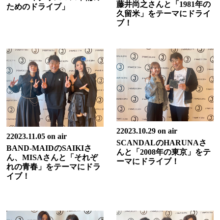
藤井尚之さんと「1981年の
ためのドライブ」
久留米」をテーマにドライ
ブ！
22023.10.29 on air
22023.11.05 on air
SCANDALのHARUNAさ
BAND-MAIDのSAIKIさ
んと「2008年の東京」をテ
ん、MISAさんと「それぞ
ーマにドライブ！
れの青春」をテーマにドラ
イブ！