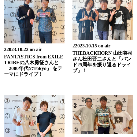
22023.10.15 on air
22023.10.22 on air
THEBACKHORN 山田将司
FANTASTICS from EXILE
さん松田晋二さんと「バン
TRIBEの八木勇征さんと
ド25周年を振り返るドライ
「2000年代のTokyo」 をテ
ブ」！
ーマにドライブ！