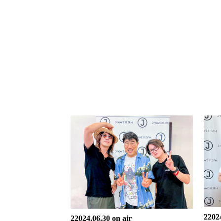
22024
22024.06.30 on air