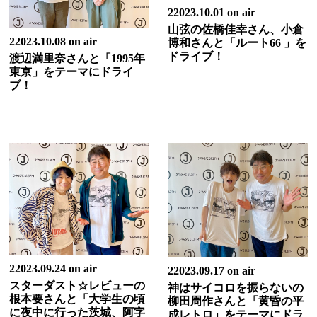
22023.10.01 on air
山弦の佐橋佳幸さん、小倉
22023.10.08 on air
博和さんと「ルート66 」を
ドライブ！
渡辺満里奈さんと「1995年
東京」をテーマにドライ
ブ！
22023.09.24 on air
22023.09.17 on air
スターダスト☆レビューの
神はサイコロを振らないの
根本要さんと「大学生の頃
柳田周作さんと「黄昏の平
に夜中に行った茨城、阿字
成レトロ」をテーマにドラ