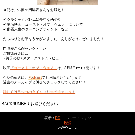
今朝は、俳優の門脇麦さんをお迎え！
✔︎ クラシックバレエに夢中な幼少期
✔︎ 主演映画「ゴースト・オブ・ウエノ」について
✔︎ 俳優人生のターニングポイント など
たっぷりとお話をうかがいました！ありがとうございました！
門脇麦さんがセレクトした
ご機嫌音楽は…
♪ 路傍の歌 / スターダスト☆レビュー
映画
『ゴースト・オブ・ウエノ』
は、8月8日(土)公開です！
今朝の放送は、
Podcast
でもお聴きいただけます！
過去のアーカイブと併せてチェックしてください！
詳しくはラジコのタイムフリーでチェック！
表示：
PC
｜ スマートフォン
FAQ
J-WAVE inc.