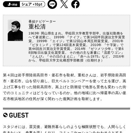
番組ナビゲーター
重松清
1963年 岡山県生まれ。早稲田大学教育学部卒。出版社勤務を
へて著述業に。 1999年 『ナイフ』で第14回坪田譲治文学賞受
賞。 1999年 『エイジ』で第12回山本周五郎賞受賞。 2001年
『ビタミンＦ』で第124回直木賞受賞。 2010年 『十字架』で
第44回吉川英治文学賞受賞。 2014年 『ゼツメツ少年』で第6
8回毎日出版文化賞受賞。 その他の主な著書に『流星ワゴン』
『とんび』『その日のまえに』『赤ヘル1975』など。 2016年
から、早稲田大学文化構想学部教授（任期付き）
第４回は岩手県陸前高田市・釜石市を取材。重松さんは、岩手県陸前高田
市・釜石市。山を切り崩し、巨大ベルトコンベアーを使って土を運び、嵩
上げ工事を行った陸前高田市。嵩上げと防潮堤で地形も景色も変わった街
でのコミュニティはどうなっているのか。他の地域に比べ帰還率の高い釜
石市根浜地区の住民が深く関わった復興計画を取材します。
スタジオには、震災後、避難所暮らしのような極限状態でも、人間らしく
生きたいと、食事を楽しんだり、コミュニケーションをかわそうとする