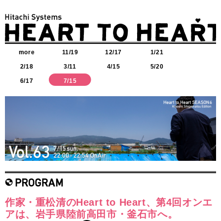
more
11/19
12/17
1/21
2/18
3/11
4/15
5/20
6/17
7/15
作家・重松清のHeart to Heart、第4回オンエ
アは、岩手県陸前高田市・釜石市へ。