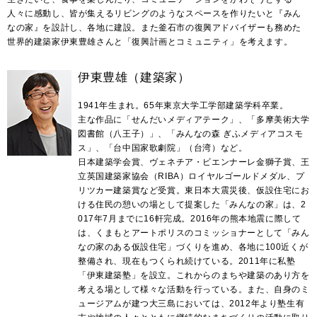
人々に感動し、皆が集えるリビングのようなスペースを作りたいと『みん
なの家』を設計し、各地に建設。また釜石市の復興アドバイザーも務めた
世界的建築家伊東豊雄さんと「復興計画とコミュニティ」を考えます。
伊東豊雄（建築家）
1941年生まれ。65年東京大学工学部建築学科卒業。
主な作品に「せんだいメディアテーク」、「多摩美術大学
図書館（八王子）」、「みんなの森 ぎふメディアコスモ
ス」、「台中国家歌劇院」（台湾）など。
日本建築学会賞、ヴェネチア・ビエンナーレ金獅子賞、王
立英国建築家協会（RIBA）ロイヤルゴールドメダル、プ
リツカー建築賞など受賞。東日本大震災後、仮設住宅にお
ける住民の憩いの場として提案した「みんなの家」は、2
017年7月までに16軒完成。2016年の熊本地震に際して
は、くまもとアートポリスのコミッショナーとして「みん
なの家のある仮設住宅」づくりを進め、各地に100近くが
整備され、現在もつくられ続けている。2011年に私塾
「伊東建築塾」を設立。これからのまちや建築のあり方を
考える場として様々な活動を行っている。また、自身のミ
ュージアムが建つ大三島においては、2012年より塾生有