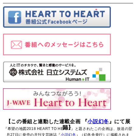
【この番組と連動した連載企画 『
小説幻冬
』にて展
開】
『希望の地図2018 HEART TO HEART』と題されたこの企画は、放送の翌
月27日に発売の月刊文芸雑誌『
小説幻冬
』（幻冬舎発行）に掲載されま