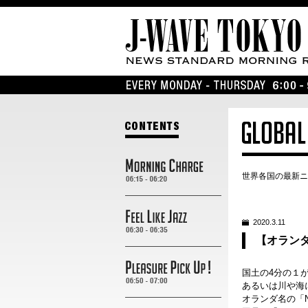
世界各国の最新ニ
2020.3.11
【オラン
国土の4分の１
あるいは川や海
オランダ名の「N