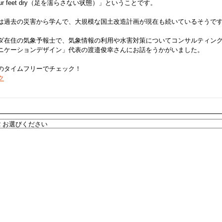
our feet dry（足を濡らさない状態）」ということです。
は過去の災害から学んで、大規模な国土改造計画が現在も続いているそうで
ダ在住の気象予報士で、気象情報の利用や水害対策についてコンサルティン
ニケーションデザイン」代表の渡邉俊幸さんにお話をうかがいました。
のタイムフリーでチェック！
ク