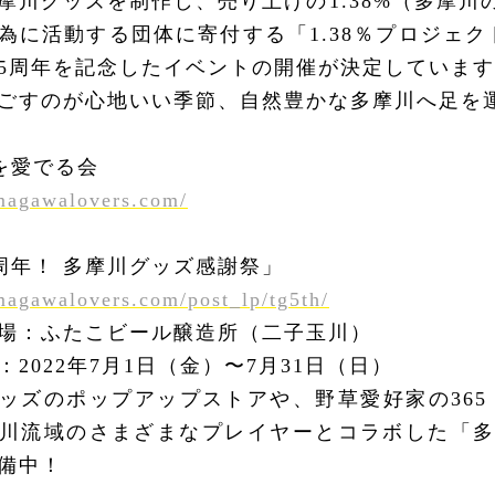
摩川グッズを制作し、売り上げの1.38%（多摩川の
為に活動する団体に寄付する「1.38％プロジェ
5周年を記念したイベントの開催が決定していま
ごすのが心地いい季節、自然豊かな多摩川へ足を
を愛でる会
amagawalovers.com/
周年！ 多摩川グッズ感謝祭」
amagawalovers.com/post_lp/tg5th/
場：ふたこビール醸造所（二子玉川）
：2022年7月1日（金）〜7月31日（日）
ッズのポップアップストアや、野草愛好家の365
川流域のさまざまなプレイヤーとコラボした「
備中！