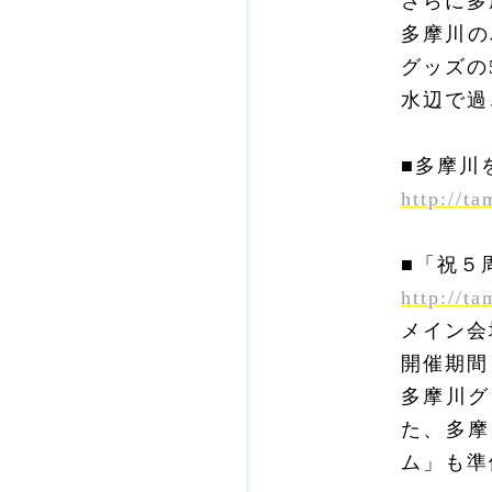
さらに多
多摩川の
グッズの
水辺で過
■多摩川
http://t
■「祝５
http://t
メイン会
開催期間
多摩川グ
た、多摩
ム」も準