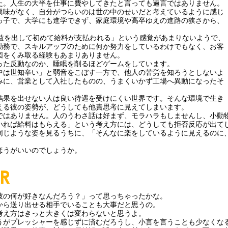
た。人生の大半を仕事に費やしてきたと言っても過言ではありません。
興味がなく、自分がつらいのは世の中のせいだと考えているように感じ
っ子で、大学にも進学できず、家庭環境や高卒ゆえの進路の狭さから、
。
利益を出して初めて給料が支払われる」という感覚があまりないようで、
勤務で、スキルアップのために何か努力をしているわけでもなく、お客
図をくみ取る経験もあまりありません。
った反動なのか、睡眠を削るほどゲームをしています。
中は世知辛い」と弱音をこぼす一方で、他人の苦労を知ろうとしないよ
みに、営業として入社したものの、うまくいかず工場へ異動になったそ
結果を出せない人は良い待遇を受けにくい世界です。そんな環境で生き
える彼の姿勢が、どうしても他責思考に見えてしまいます。
ではありません。人のうわさ話は好まず、モラハラもしませんし、小動
いれば給料はもらえる」という考え方には、どうしても拒否反応が出て
同じような姿を見るうちに、「そんなに楽をしているように見えるのに
ほうがいいのでしょうか。
彼の何が好きなんだろう？」って思っちゃったかな。
から送り出せる相手でいることも大事だと思うの。
考え方はきっと大きくは変わらないと思うよ。
うがプレッシャーを感じずに済むだろうし、小言を言うことも少なくな