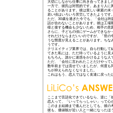
大切にしながら仕事に向き合ってきまし
一方で、彼氏は対照的です。あまり人に
ることがあります。彼は貧しい家庭の末
若い頃はいろいろ苦労してきたようです
ただ、30歳を過ぎた今でも、「会社は
話が合わないことがあります。彼は工場
様と接する機会も少ないため、相手の意
さらに、子どもの頃にゲームができなか
それだけならまだいいのですが、「世の
うな態度が見えることがあります。ちな
うです。
クリエイティブ業界では、自ら行動して
てきた私には、ただ待っているように見
もちろん、誰かに迷惑をかけるような人
ただ、「会社に言われたことだけやって
数年前までは流せていましたが、何度も
ちが抑えられなくなりました。
これはもう、恋人ではなく友達に戻った
ここまで言語化できているなら、逆に「
恋人って、「いってらっしゃい」って心
このまま結婚まで進んだとしても、彼の
彼も、価値観が近い人と一緒になったほ