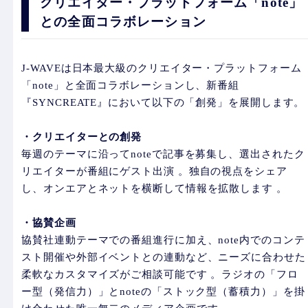
クリエイター・プラットフォーム「note」
との全面コラボレーション
J-WAVEは日本最大級のクリエイター・プラットフォーム
「note」と全面コラボレーションし、新番組
『SYNCREATE』において以下の「創発」を展開します。
・クリエイターとの創発
毎週のテーマに沿ってnoteで記事を募集し、選出されたク
リエイターが番組にゲスト出演 。独自の視点をシェア
し、オンエアとネットを横断して情報を拡散します 。
・協賛企画
協賛社連動テーマでの番組進行に加え、note内でのコンテ
スト開催や外部イベントとの連動など、ニーズに合わせた
柔軟なカスタマイズがご相談可能です 。ラジオの「フロ
ー型（発信力）」とnoteの「ストック型（蓄積力）」を掛