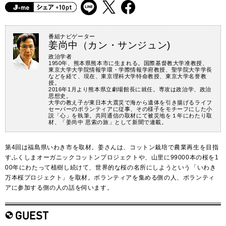
番組ナビゲーター
姜尚中（カン・サンジュン)
政治学者
1950年、熊本県熊本市に生まれる。国際基督教大学准教授、
東京大学大学院情報学環・学際情報学府教授、聖学院大学学長
などを経て、現在、東京理科大学特命教授、東京大学名誉教
授。
2016年1月より熊本県立劇場館長に就任。専攻は政治学、政治
思想史。
大学の教え子が東日本大震災で海から遺体を引き揚げるライフ
セーバーのボランティアに従事、その様子をモチーフにした小
説「心」を執筆。共同通信の取材にて被災地を１年にわたり取
材、「姜尚中 思索の旅」として新聞で連載。
第4回は福島県いわき市を取材。姜さんは、コットン栽培で農業再生を目指
すふくしまオーガニックコットンプロジェクトや、山里に99000本の桜を1
00年にわたって植樹し続けて、世界的な桜の名所にしようという「いわき
万本桜プロジェクト」を取材。ボランティアを集める側の人、ボランティ
アに参加する側の人の話を伺います。