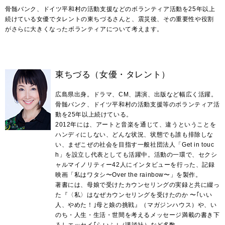
骨髄バンク、ドイツ平和村の活動支援などのボランティア活動を25年以上
続けている女優でタレントの東ちづるさんと、震災後、その重要性や役割
がさらに大きくなったボランティアについて考えます。
東ちづる（女優・タレント）
広島県出身。ドラマ、CM、講演、出版など幅広く活躍。
骨髄バンク、ドイツ平和村の活動支援等のボランティア活
動を25年以上続けている。
2012年には、アートと音楽を通じて、違うということを
ハンディにしない、どんな状況、状態でも誰も排除しな
い、まぜこぜの社会を目指す一般社団法人「Get in touc
h」を設立し代表としても活躍中。活動の一環で、セクシ
ャルマイノリティー42人にインタビューを行った、記録
映画「私はワタシ〜Over the rainbow〜」を製作。
著書には、母娘で受けたカウンセリングの実録と共に綴っ
た『〈私〉はなぜカウンセリングを受けたのか 〜｢いい
人、やめた！｣母と娘の挑戦』（マガジンハウス）や、い
のち・人生・生活・世間を考えるメッセージ満載の書き下