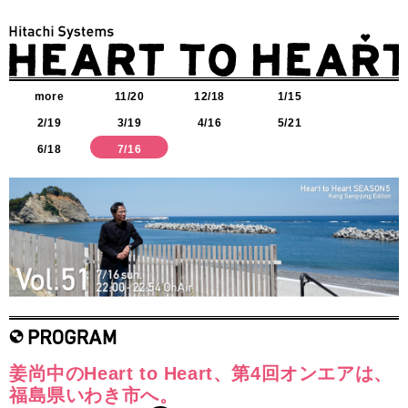
more
11/20
12/18
1/15
2/19
3/19
4/16
5/21
6/18
7/16
姜尚中のHeart to Heart、第4回オンエアは、
福島県いわき市へ。