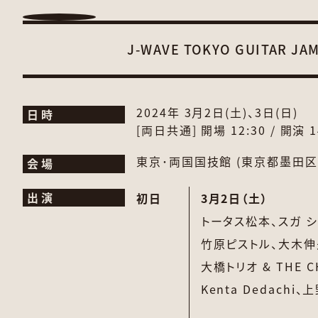
J-WAVE
TOKYO GUITAR JA
2024年 3月2日(土)、3日(日)
日時
[両日共通]
開場 12:30 / 開演 
東京･両国国技館 (東京都墨田区横
会場
出演
初日
3月2日（土）
トータス松本、
スガ 
竹原ピストル、
大木伸夫
大橋トリオ & THE C
Kenta Dedachi、
上