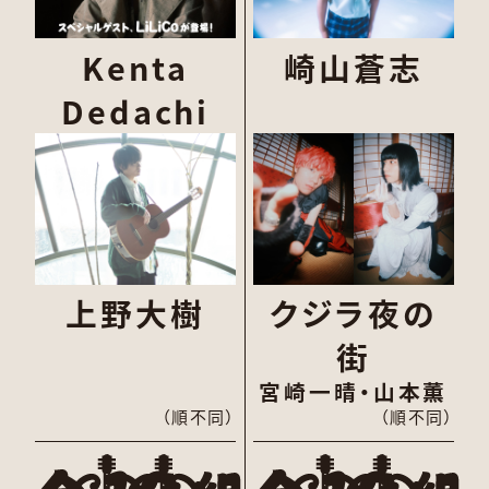
Kenta
崎山蒼志
Dedachi
上野大樹
クジラ夜の
街
宮崎一晴・山本薫
（順不同）
（順不同）