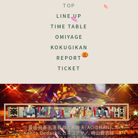
TOP
LINE UP
TIME TABLE
OMIYAGE
KOKUGIKAN
REPORT
TICKET
※最終発表出演者の
大木伸夫(ACIDMAN)、
Kenta Dedachi、
カネコアヤノ、
崎山蒼志は