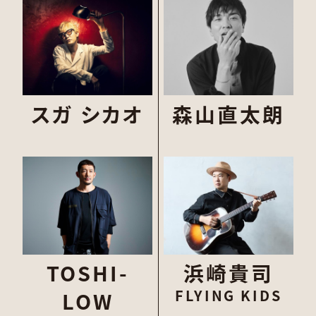
スガ シカオ
森山直太朗
TOSHI-
浜崎貴司
FLYING KIDS
LOW