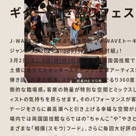
ギター弾き語りフェ
J-WAVEがおおくりする”音楽花見”「J-WAVEト
ジャンボリー2024 supported by 奥村組」！
3月2日(土)、3日(日)の2日間、会場は両国国技館
土俵に見立てたセンターステージで、豪華アーティス
弾き語りの夢の競演。ステージを客席がぐるり360
倒的な臨場感。客席の熱量が特別な空間とミックスし
ィストの気持ちを昂らせます。そのパフォーマンスが
テージをさらに最高潮へと引き上げる幸福な空間が
場内では両国国技館ならではの“ちゃんこ”や“やきと
まざまな「相撲(スモウ)フード」、さらに毎回大好評