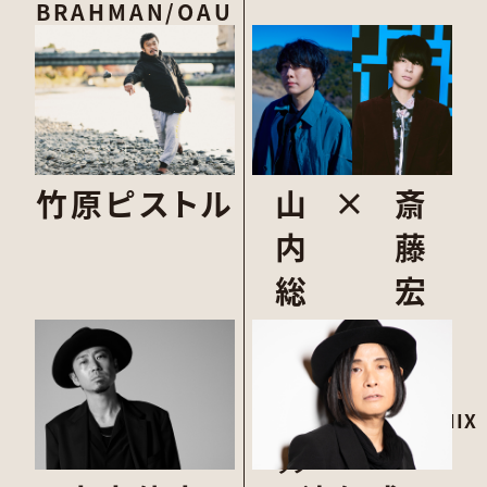
BRAHMAN/OAU
竹原ピストル
山
×
斎
内
藤
総
宏
一
介
郎
UNISON
SQUARE
フジフ
GARDEN/XIIX
ァブリ
ック