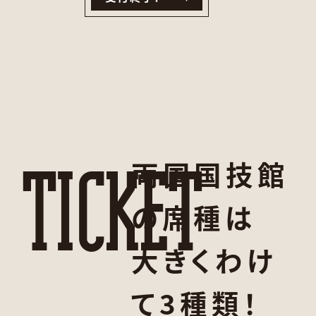
TICKET
両国国技館
の席種は
大きくわけ
て3種類！