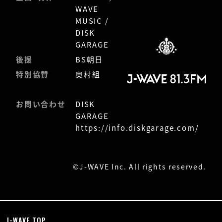
WAVE
MUSIC /
DISK
GARAGE
後援
BS朝日
特別協賛
奥村組
お問い合わせ
DISK
GARAGE
https://info.diskgarage.com/
©
J-WAVE Inc. All rights reserved.
J-WAVE TOP