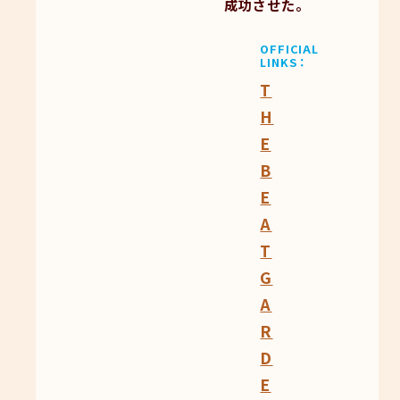
成功させた。
OFFICIAL
LINKS
T
H
E
B
E
A
T
G
A
R
D
E