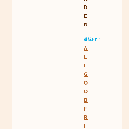
D
E
N
番組HP
A
L
L
G
O
O
D
F
R
I