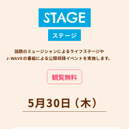
NEWS
STAGE
KITCHEN CAR
STAGE
ステージ
WORKSHOP
話題のミュージシャンによる
ライフステージや
J-WAVEの番組による
公開収録イベントを実施します。
観覧無料
5月30日
（木）