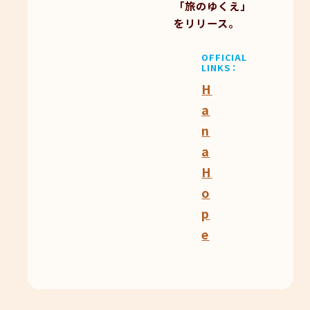
「旅のゆくえ」
をリリース。
OFFICIAL
LINKS
H
a
n
a
H
o
p
e