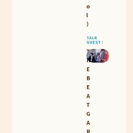
o
l
）
TALK
GUEST
T
H
E
B
E
A
T
G
A
R