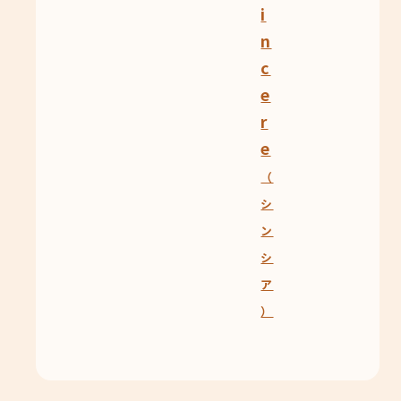
i
n
c
e
r
e
（
シ
ン
シ
ア
）