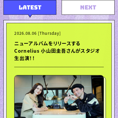
LATEST
NEXT
2026.08.10 [Monday]
2026.08.06 [Thursday]
Arche さんがスタジオに登場！▼FLIP
SIDE PLANETもお楽しみに！
ニューアルバムをリリースする
Cornelius 小山田圭吾さんがスタジオ
生出演！！
▼NiEW EDITION▼（16:50〜）

東京を面白くしているカルチャートピックスを
日々紹介！

オルタナティブカルチャーメディア「NiEW」と
の連動コーナー。

▼FLIP SIDE PLANET▼（17:15〜）
