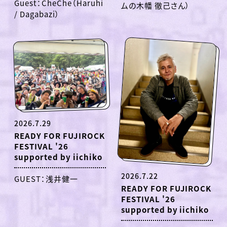
Guest：CheChe（Haruhi
ムの木幡 徹己さん）
/ Dagabazi）
2026.7.29
READY FOR FUJIROCK
FESTIVAL '26
supported by iichiko
2026.7.22
GUEST：浅井健一
READY FOR FUJIROCK
FESTIVAL '26
supported by iichiko