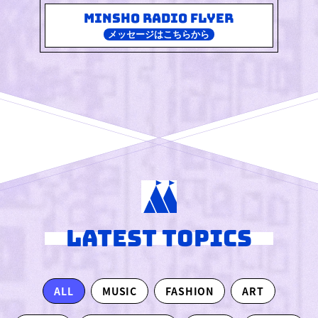
MINSHO RADIO FLYER
メッセージはこちらから
LATEST TOPICS
ALL
MUSIC
FASHION
ART