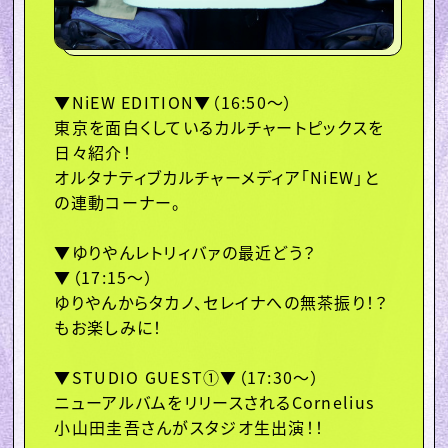
盤面の向こう側、音楽の惑星。

音楽好きが集まる理想の惑星。

▼ゲストゾーン▼（17:30〜）

Arche さんがスタジオに登場！

Xは「#マーキー813」をつけてツイート！

▼NiEW EDITION▼（16:50〜）

LINEは「GRAND MARQUEE」公式アカウント
東京を面白くしているカルチャートピックスを
を友達検索して、

友達に追加して送ってください。

日々紹介！

(スタッフ、ナビゲーターからときどき返信くる
かもよ！)
オルタナティブカルチャーメディア「NiEW」と
の連動コーナー。

▼ゆりやんレトリィバァの最近どう？
▼（17:15〜）

ゆりやんからタカノ、セレイナへの無茶振り！？
もお楽しみに！

▼STUDIO GUEST①▼（17:30〜）

ニューアルバムをリリースされるCornelius 
小山田圭吾さんがスタジオ生出演！！
