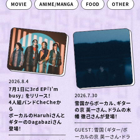
MOVIE
ANIME/MANGA
FOOD
OTHER
2026.8.4
7月1日に3rd EP『I’m
2026.7.30
busy』 をリリース！
4人組バンドCheCheか
雪国からボーカル、ギター
ら
の京 英一さん、ドラムの木
ボーカルのHaruhiさんと
幡 徹己さんが登場！
ギターのDagabaziさん
登場！
GUEST：雪国（ギター/ボ
ーカルの京 英一さん・ドラ