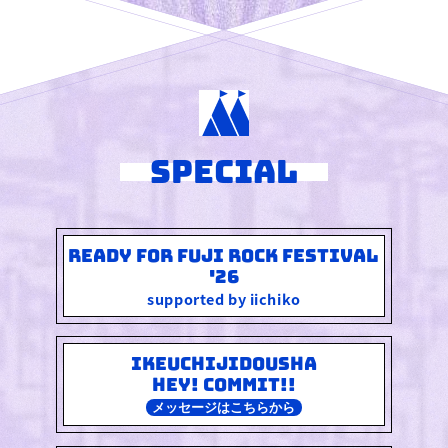
SPECIAL
READY FOR FUJI ROCK FESTIVAL
'26
supported by iichiko
IKEUCHIJIDOUSHA
HEY! COMMIT!!
メッセージはこちらから