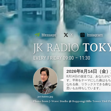
Message
X
Instagram
JK RADIO
TOK
EVERY FRIDAY 09:00 – 11:30
2026年8月14日（金
8月14日の放送では、あなたが
す。平和をテーマにした曲はも
なれる曲、リラックスできる曲
思いもお待ちしています。
jon-kabira.jpg