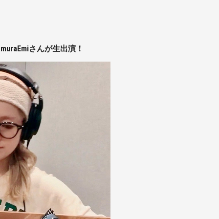
 NakamuraEmiさんが生出演！