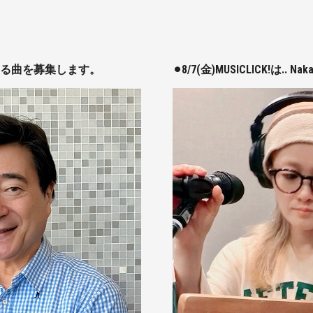
じる曲を募集します。
⚫︎8/7(金)MUSICLICK!は..