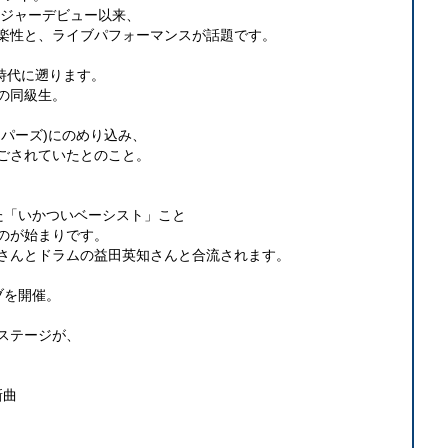
S」でメジャーデビュー以来、
楽性と、ライブパフォーマンスが話題です。
学時代に遡ります。
の同級生。
パーズ)にのめり込み、
ごされていたとのこと。
つけた「いかついベーシスト」こと
のが始まりです。
さんとドラムの益田英知さんと合流されます。
ブを開催。
ステージが、
新曲