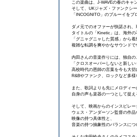
この楽曲は、J-WAVEの春のキ
そして、UKジャズ・ファンクシ
「INCOGNITO」のブルーイ
ダメ元でのオファーが快諾され、
タイトルの「Kinetic」は、海
「グニャグニャした質感」から着
複雑な転調を爽やかなサウンドで
内田さんの音楽作りには、独自の
「クロスオーバーしないと新しい
高校時代の恩師の言葉を今も大切
R&Bやファンク、ロックなど多
また、歌詞よりも先にメロディー
自身の声も楽器の一つとして捉え
そして、映画からのインスピレー
ウェス・アンダーソン監督の作品
映像の持つ具体性と、
音楽の持つ抽象性のバランスにつ
そんな内田怜央さんのライフスタ