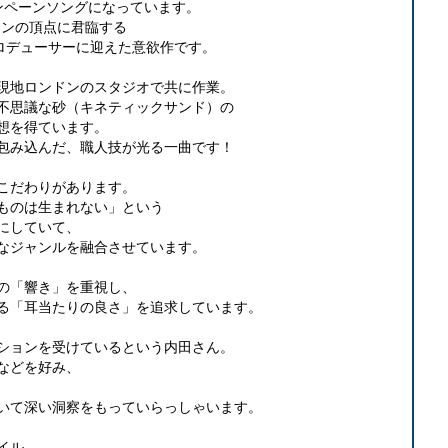
ャンペーンソングになっています。
ーンの頂点に君臨する
をプロデューサーに迎えた意欲作です。
現地ロンドンのスタジオで共に作業。
外の不思議な砂（キネティックサンド）の
想を得ています。
包み込んだ、職人技が光る一曲です！
こだわりがあります。
ものは生まれない」という
にしていて、
様なジャンルを融合させています。
の「響き」を重視し、
る「耳当たりの良さ」を追求しています。
ションを受けているという内田さん。
などを好み、
いて深い洞察をもっていらっしゃいます。
イル。