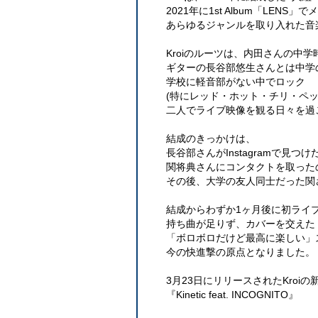
2021年に1st Album「LEN
あらゆるジャンルを取り入れた音
Kroiのルーツは、内田さんの中
ギターの長谷部悠生さんとは中学
学校に軽音部がない中でロック
(特にレッド・ホット・チリ・ペッ
二人でライブ映像を観る日々を過
結成のきっかけは、
長谷部さんがInstagramで見
関将典さんにコンタクトを取った
その後、大学の友人同士だった関
結成からわずか1ヶ月後に初ライ
持ち曲が足りず、カバーを交えた
「ボロボロだけど最高に楽しい」
今の快進撃の原点となりました。
3月23日にリリースされたKroiの
『Kinetic feat. INCOGNITO』