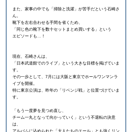
また、家事の中でも「掃除と洗濯」が苦手だという石崎さ
ん。
靴下を左右合わせる手間を省くため、
「同じ色の靴下を数十セットまとめ買いする」という
エピソードも…！
現在、石崎さんは、
「日本武道館でのライブ」という大きな目標を掲げていま
す。
その一歩として、7月には大阪と東京でホールワンマンラ
イブを開催。
特に東京公演は、昨年の「リベンジ戦」と位置づけていま
す。
「もう一度夢を見つめ直し、
チーム一丸となって向かっていく」という不退転の決意
は、
アルバムに込められた「大人たちのエール」とも強くリン