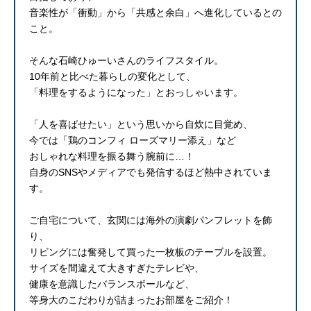
音楽性が「衝動」から「共感と余白」へ進化しているとの
こと。
そんな石崎ひゅーいさんのライフスタイル。
10年前と比べた暮らしの変化として、
「料理をするようになった」とおっしゃいます。
「人を喜ばせたい」という思いから自炊に目覚め、
今では「鶏のコンフィ ローズマリー添え」など
おしゃれな料理を振る舞う腕前に…！
自身のSNSやメディアでも発信するほど熱中されていま
す。
ご自宅について、玄関には海外の演劇パンフレットを飾
り、
リビングには奮発して買った一枚板のテーブルを設置。
サイズを間違えて大きすぎたテレビや、
健康を意識したバランスボールなど、
等身大のこだわりが詰まったお部屋をご紹介！