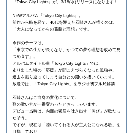
『Tokyo City Lights』が、3/18(水)リリースになります！
NEWアルバム『Tokyo City Lights』。
前作から時を経て、40代を迎えた石崎さんが描くのは、
「大人になってからの葛藤と理想」です。
今作のテーマは、
「東京での生活が長くなり、かつての夢や理想を改めて見
つめ直す」。
アルバムタイトル曲「Tokyo City Lights」では、
走り出した頃の「応援」が聞こえづらくなった孤独や、
過去を振り返ってしまう自分との闘いを描いています。
放送では、「Tokyo City Lights」をラジオ初フル尺解禁！
石崎さんはご自身の変化について、
歌の歌い方が一番変わったとおっしゃいます。
デビュー当時は、内面の鬱屈を吐き出す「叫び」が歌だっ
たそう。
ですが、現在は「聴いてくれる人が主人公になれる歌」を
目指しており、