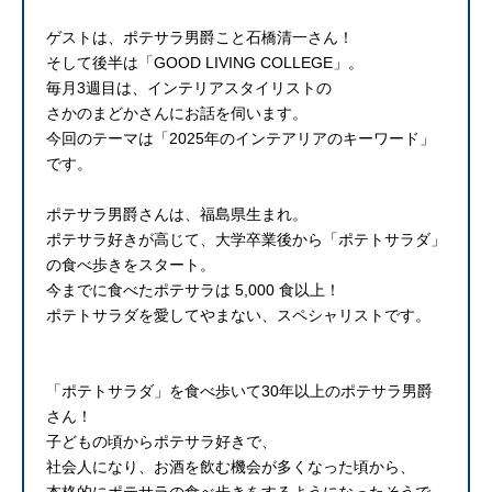
ゲストは、ポテサラ男爵こと石橋清一さん！
そして後半は「GOOD LIVING COLLEGE」。
毎月3週目は、インテリアスタイリストの
さかのまどかさんにお話を伺います。
今回のテーマは「2025年のインテアリアのキーワード」
です。
ポテサラ男爵さんは、福島県生まれ。
ポテサラ好きが高じて、大学卒業後から「ポテトサラダ」
の食べ歩きをスタート。
今までに食べたポテサラは 5,000 食以上！
ポテトサラダを愛してやまない、スペシャリストです。
「ポテトサラダ」を食べ歩いて30年以上のポテサラ男爵
さん！
子どもの頃からポテサラ好きで、
社会人になり、お酒を飲む機会が多くなった頃から、
本格的にポテサラの食べ歩きをするようになったそうで