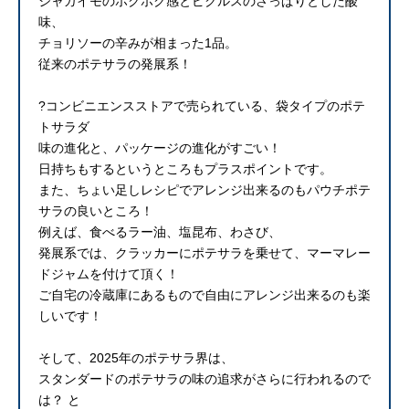
ジャガイモのホクホク感とピクルスのさっぱりとした酸
味、
チョリソーの辛みが相まった1品。
従来のポテサラの発展系！
?コンビニエンスストアで売られている、袋タイプのポテ
トサラダ
味の進化と、パッケージの進化がすごい！
日持ちもするというところもプラスポイントです。
また、ちょい足しレシピでアレンジ出来るのもパウチポテ
サラの良いところ！
例えば、食べるラー油、塩昆布、わさび、
発展系では、クラッカーにポテサラを乗せて、マーマレー
ドジャムを付けて頂く！
ご自宅の冷蔵庫にあるもので自由にアレンジ出来るのも楽
しいです！
そして、2025年のポテサラ界は、
スタンダードのポテサラの味の追求がさらに行われるので
は？ と