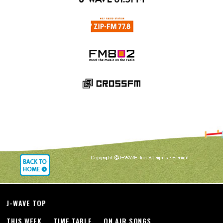
J-WAVE TOP
THIS WEEK
TIME TABLE
ON AIR SONGS