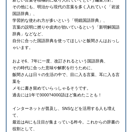
その他にも、明治から現代の言葉を多く入れていく「岩波
国語辞典」、
学習的な使われ方が多いという「明鏡国語辞典」、
言葉の説明に撚りや皮肉が効いているという「新明解国語
辞典」などなど、
自分に合った国語辞典を使ってほしいと飯間さんはおっし
ゃいます。
およそ6、7年に一度、改訂されるという国語辞典、
その時代に合った意味や解釈を行うために、
飯間さんは日々の生活の中で、目に入る言葉、耳に入る言
葉を
メモに書き留めていらっしゃるそうです。
過去には1年で3000?4000語ほど集めたことも！
インターネットが普及し、SNSなどを活用する人も増え
て、
最近はAIにも注目が集まっている昨今。これからの辞書の
役割として、