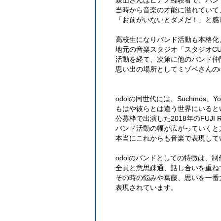
森山さんはピアノ経験者で、バン
当時から音楽の才能に溢れていて
「お前がいないとダメだ！」と感
高校生になりバンド活動も本格化
地元の音楽スタジオ「スタジオC
活動を経て、次第に他のバンド仲
思い出の場所としてミゾベさんの
odolの同世代には、Suchmos、Y
もはや彼らとは違う世界にいると
公募枠で出演した2018年のFUJI R
バンド活動の幅が広がっていくと
本当にこれからも音楽で表現して
odolのバンドとしての特徴は、
全員と意思疎通、話し合いを重ね
その時の悩みや葛藤、思いを一番
表現されています。