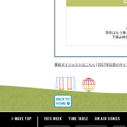
現在はもう無
下積み時
番組ダイジェストはこちら
|
2017年以前のサ
J-WAVE TOP
THIS WEEK
TIME TABLE
ON AIR SONGS