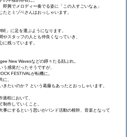
ドの中核的存在に。
、即興でメロディー奏でる姿に「この人すごいなぁ」
じたとミゾベさんはおっしゃいます。
、
UBE」に足を運ぶようになります。
間やスタッフの人とも仲良くなっていき、
心に残っています。
ogee New Wavesなどの錚々たる顔ぶれ。
いう感覚だったそうですが、
OCK FESTIVALが転機に。
共に、
いきたいのか？ という葛藤もあったとおっしゃいます。
制作過程において、
て制作していくこと。
大事にするという思いがバンド活動の根幹、音楽となって