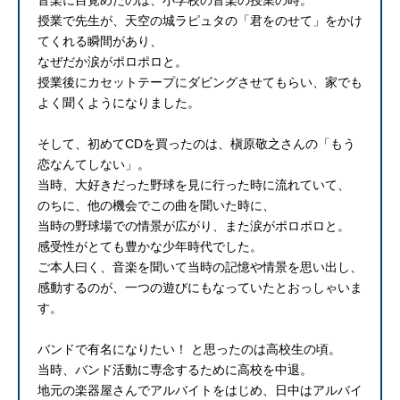
授業で先生が、天空の城ラピュタの「君をのせて」をかけ
てくれる瞬間があり、
なぜだか涙がポロポロと。
授業後にカセットテープにダビングさせてもらい、家でも
よく聞くようになりました。
そして、初めてCDを買ったのは、槇原敬之さんの「もう
恋なんてしない」。
当時、大好きだった野球を見に行った時に流れていて、
のちに、他の機会でこの曲を聞いた時に、
当時の野球場での情景が広がり、また涙がポロポロと。
感受性がとても豊かな少年時代でした。
ご本人曰く、音楽を聞いて当時の記憶や情景を思い出し、
感動するのが、一つの遊びにもなっていたとおっしゃいま
す。
バンドで有名になりたい！ と思ったのは高校生の頃。
当時、バンド活動に専念するために高校を中退。
地元の楽器屋さんでアルバイトをはじめ、日中はアルバイ