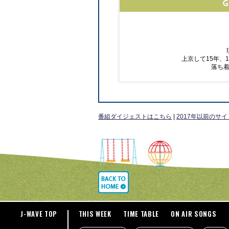
上京して15年、
落ち
番組ダイジェストはこちら
|
2017年以前のサ
J-WAVE TOP
THIS WEEK
TIME TABLE
ON AIR SONGS