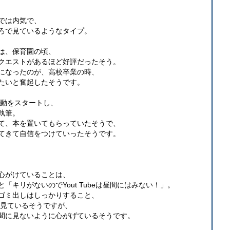
では内気で、
ろで見ているようなタイプ。
は、保育園の頃、
クエストがあるほど好評だったそう。
になったのが、高校卒業の時、
たいと奮起したそうです。
活動をスタートし、
執筆。
て、本を置いてもらっていたそうで、
てきて自信をつけていったそうです。
心がけていることは、
「キリがないのでYout Tubeは昼間にはみない！」。
ゴミ出しはしっかりすること、
よく見ているそうですが、
間に見ないように心がげているそうです。