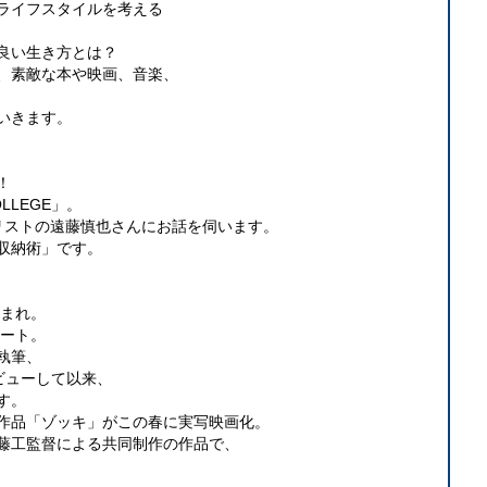
ライフスタイルを考える
良い生き方とは？
、素敵な本や映画、音楽、
いきます。
！
OLLEGE」。
リストの遠藤慎也さんにお話を伺います。
収納術」です。
生まれ。
タート。
執筆、
業デビューして以来、
す。
た作品「ゾッキ」がこの春に実写映画化。
藤工監督による共同制作の作品で、