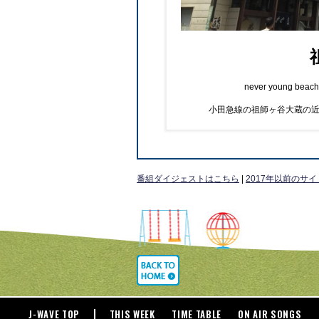
never young
小田急線の祖師ヶ谷大蔵の
番組ダイジェストはこちら
|
2017年以前のサ
J-WAVE TOP
THIS WEEK
TIME TABLE
ON AIR SONGS