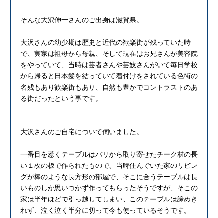
そんな大沢伸一さんのご出身は滋賀県。
大沢さんの幼少期は歴史と近代の歓楽街が残っていた時
で、実家は祖母から母親、そして現在はお兄さんが美容院
をやっていて、当時は芸者さんや芸妓さんがいて毎日学校
から帰ると日本髪を結っていて着付けをされている色街の
名残もあり歓楽街もあり、自然も豊かでコントラストのあ
る街だったという事です。
大沢さんのご自宅について伺いました。
一番目を惹くテーブルはバリから取り寄せたチーク材の長
い１枚の板で作られたもので、当時住んでいた家のリビン
グが棒のような長方形の部屋で、そこに合うテーブルは長
いものしか思いつかず作ってもらったそうですが、そこの
家は半年ほどで引っ越してしまい、このテーブルは諦めき
れず、泣く泣く半分に切って今も使っているそうです。