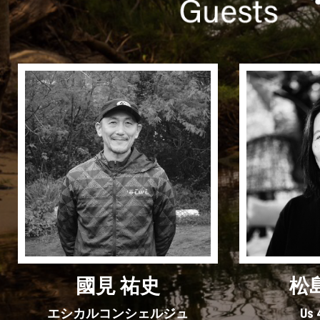
國見 祐史
松
エシカルコンシェルジュ
Us 