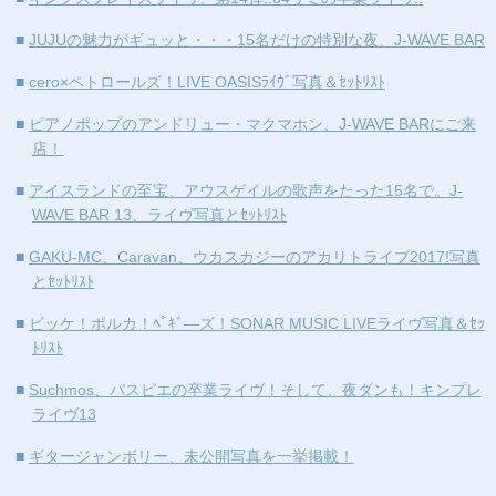
■
2016年6月
(4)
■
JUJUの魅力がギュッと・・・15名だけの特別な夜、J-WAVE BAR
■
2016年5月
(1)
■
cero×ペトロールズ！LIVE OASISﾗｲｳﾞ写真＆ｾｯﾄﾘｽﾄ
■
2016年4月
(2)
■
ピアノポップのアンドリュー・マクマホン、J-WAVE BARにご来
■
2016年3月
(3)
店！
■
2016年2月
(3)
■
アイスランドの至宝、アウスゲイルの歌声をたった15名で。J-
WAVE BAR 13、ライヴ写真とｾｯﾄﾘｽﾄ
■
2016年1月
(1)
■
GAKU-MC、Caravan、ウカスカジーのアカリトライブ2017!写真
■
2015年12月
(4)
とｾｯﾄﾘｽﾄ
■
2015年11月
(9)
■
ビッケ！ポルカ！ﾍﾟｷﾞ―ズ！SONAR MUSIC LIVEライヴ写真＆ｾｯ
ﾄﾘｽﾄ
■
2015年9月
(3)
■
Suchmos、パスピエの卒業ライヴ！そして、夜ダンも！キンプレ
■
2015年8月
(1)
ライヴ13
■
2015年7月
(1)
■
ギタージャンボリー、未公開写真を一挙掲載！
■
2015年6月
(5)