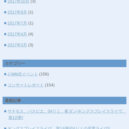
■
2017年10月
(3)
■
2017年9月
(1)
■
2017年7月
(1)
■
2017年4月
(4)
■
2017年3月
(3)
■
2017年2月
(1)
カテゴリー
■
2017年1月
(1)
■
J-WAVEイベント
(156)
■
2016年12月
(1)
■
コンサートレポート
(154)
■
2016年11月
(2)
■
2016年9月
(2)
最新記事
■
2016年8月
(1)
■
サチモス、パスピエ、04リミ、夜ダン!キングスプレイスライヴ、
第12弾!!
■
2016年7月
(1)
■
キングスプレイスライヴ、第14弾!!04リミの卒業ライヴ!!