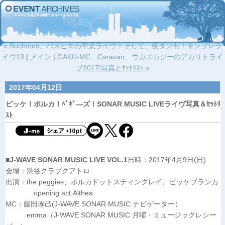
« Suchmos、パスピエの卒業ライヴ！そして、夜ダンも！キンプレラ
イヴ13
|
メイン
|
GAKU-MC、Caravan、ウカスカジーのアカリトライ
ブ2017!写真とｾｯﾄﾘｽﾄ »
2017年04月12日
ビッケ！ポルカ！ﾍﾟｷﾞ―ズ！SONAR MUSIC LIVEライヴ写真＆ｾｯﾄﾘ
ｽﾄ
■J-WAVE SONAR MUSIC LIVE VOL.1
日時：2017年4月9日(日)
会場：渋谷クラブクアトロ
出演：the peggies、ポルカドットスティングレイ、ビッケブランカ
opening act:Althea
MC：藤田琢己(J-WAVE SONAR MUSIC ナビゲーター）
emma（J-WAVE SONAR MUSIC 月曜・ミュージックレシー