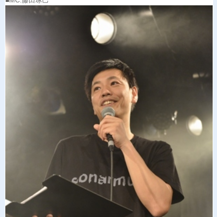
■MC:藤田琢己