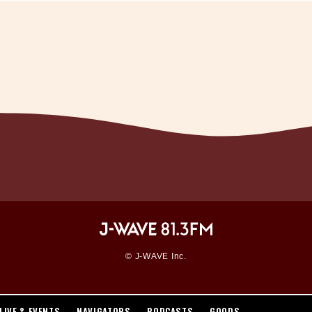
WORKSHOP
© J-WAVE Inc.
LIVE & EVENTS
NAVIGATORS
PODCASTS
GOODS