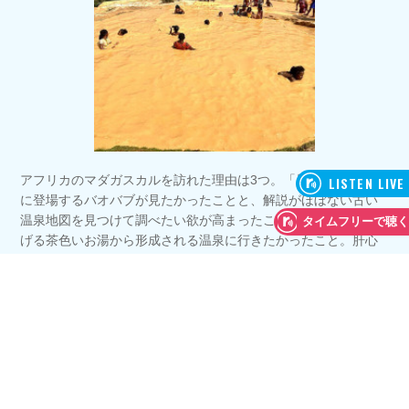
アフリカのマダガスカルを訪れた理由は3つ。「星の王子さま」
に登場するバオバブが見たかったことと、解説がほぼない古い
温泉地図を見つけて調べたい欲が高まったこと、そして吹き上
げる茶色いお湯から形成される温泉に行きたかったこと。肝心
の温泉は、泥のような泉質に炭酸と塩気も含んだ少しぬるめの
お湯で、その珍しさに大満足！