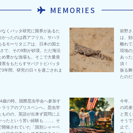
MEMORIES
少なくバッタ研究に限界があるた
前野さ
向かったのは西アフリカ。サハラ
は、効
あるモーリタニアは、日本の国土
離れて
広さで、その9割が砂漠。ただ海沿
現地の
ため豊かな漁場も。そこで大量発
あった
被害をもたらすサバクトビバッタ
須！ 
で3年間、研究の日々を過ごされま
振る舞
たのだ
24歳の時。国際昆虫学会へ参加す
今年、
トラリアのブリスベンへ。昆虫学
の武者
たものの、英語が出来ず質問に上
と荒く
かったという苦い経験も……。そ
そうで
で開催されていた「国別シャーベ
止で、