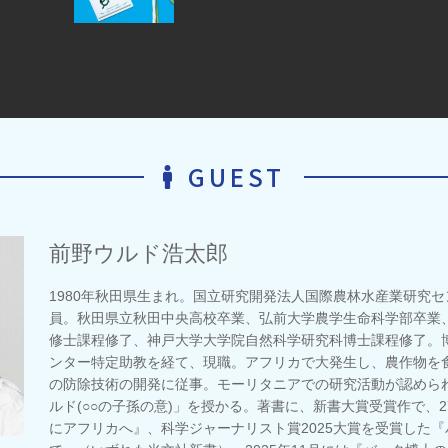
GUEST
前野ウルド浩太郎
1980年秋田県生まれ。国立研究開発法人国際農林水産業研究セ
員。秋田県立秋田中央高校卒業、弘前大学農学生命科学部卒業
修士課程修了、神戸大学大学院自然科学研究科博士課程修了。博
ンター特定助教を経て、現職。アフリカで大発生し、農作物を
の防除技術の開発に従事。モーリタニアでの研究活動が認めら
ルド(○○の子孫の意)」を授かる。著書に、新書大賞受賞作で、
にアフリカへ』、科学ジャーナリスト賞2025大賞を受賞した『