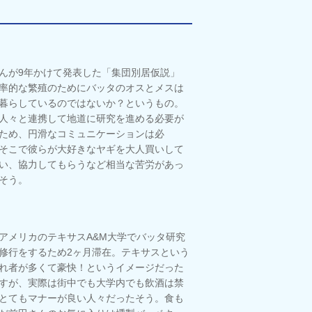
んが9年かけて発表した「集団別居仮説」
率的な繁殖のためにバッタのオスとメスは
暮らしているのではないか？というもの。
人々と連携して地道に研究を進める必要が
ため、円滑なコミュニケーションは必
そこで彼らが大好きなヤギを大人買いして
い、協力してもらうなど相当な苦労があっ
そう。
アメリカのテキサスA&M大学でバッタ研究
修行をするため2ヶ月滞在。テキサスという
れ者が多くて豪快！というイメージだった
すが、実際は街中でも大学内でも飲酒は禁
とてもマナーが良い人々だったそう。食も