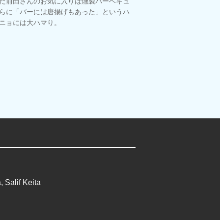
だ前田さんのお気に入りは燻製バーベキュ
らに「バーには唐揚げもあった」というハ
ニョには大ハマり。
 Salif Keita