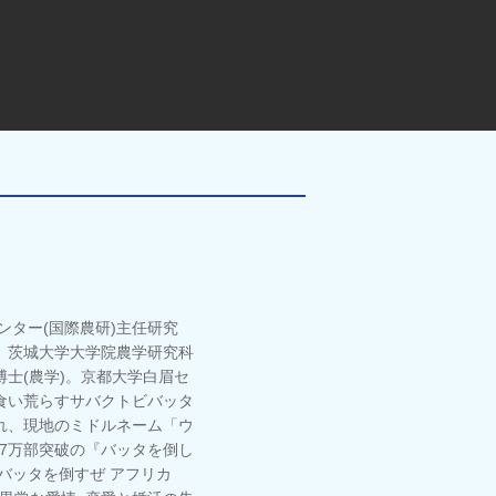
ンター(国際農研)主任研究
、茨城大学大学院農学研究科
士(農学)。京都大学白眉セ
食い荒らすサバクトビバッタ
れ、現地のミドルネーム「ウ
27万部突破の『バッタを倒し
バッタを倒すぜ アフリカ