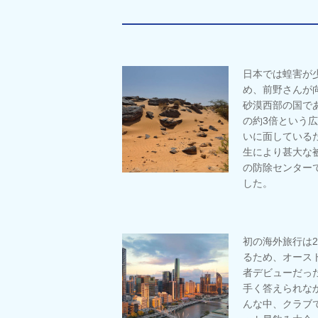
日本では蝗害が
め、前野さんが
砂漠西部の国で
の約3倍という
いに面している
生により甚大な
の防除センター
した。
初の海外旅行は
るため、オース
者デビューだっ
手く答えられな
んな中、クラブ