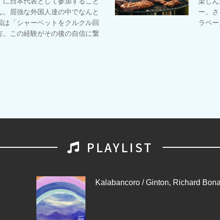
」に日本代表として参加すること
楽しん
ん。屈強な外国人達の中でなんと
ー。さ
因は「シャーベットをクルクル回
ラペー
方。この経験がその後の自信に繋
PLAYLIST
Kalabancoro / Ginton, Richard Bona,