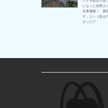
ット早飲み大会
になった前野さ
見事優勝！ 勝
す」という飲み
がった!?