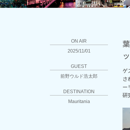
葉
ON AIR
2025/11/01
ッ
GUEST
ゲ
前野ウルド浩太郎
さ
ー
DESTINATION
研
Mauritania