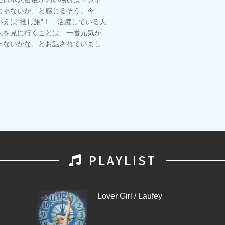
じゃないか、と感じるそう。今、
えば“推し旅”！ 活躍している人
人を見に行くことは、一番元気が
ゃないかな、とお話されていまし
PLAYLIST
Lover Girl / Laufey