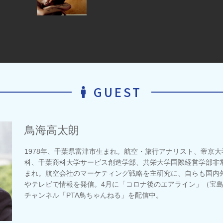
GUEST
鳥海高太朗
1978年、千葉県富津市生まれ。航空・旅行アナリスト、帝京
科、千葉商科大学サービス創造学部、共栄大学国際経営学部非常
まれ。航空会社のマーケティング戦略を主研究に、自らも国内
やテレビで情報を発信。4月に「コロナ後のエアライン」（宝島社
チャンネル「PTA鳥ちゃんねる」を配信中。