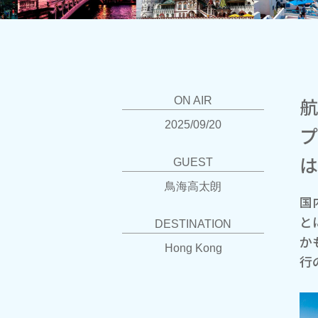
航
ON AIR
2025/09/20
プ
は
GUEST
鳥海高太朗
国
と
DESTINATION
か
Hong Kong
行