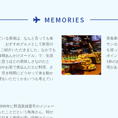
MEMORIES
ている香港は、なんと言っても食
美食家
！ おすすめグルメとして飲茶の
サンセ
をご紹介いただきました。なかでも
を巡っ
味噌あんかけヌードル」で、生涯
ポイン
と思うほどの美味しさなのだと
1杯の
肉やお茶で煮込んだエビ料理、さ
理があ
。空き時間にどうやって体を動か
理をいただくかをいつも考えてい
996年に野茂英雄選手のメジャー
ったことだという鳥海さん。時が
で日本人密度が高い場所はドジャ