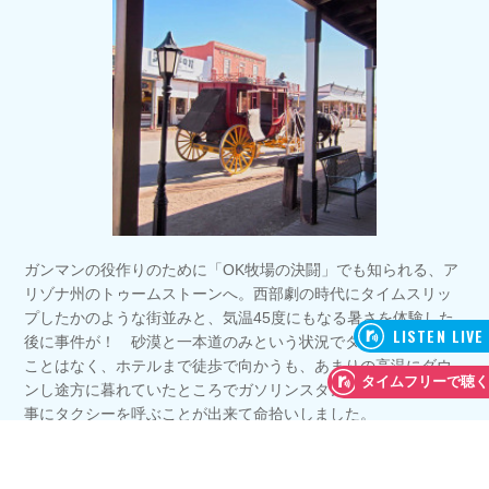
ガンマンの役作りのために「OK牧場の決闘」でも知られる、ア
リゾナ州のトゥームストーンへ。西部劇の時代にタイムスリッ
プしたかのような街並みと、気温45度にもなる暑さを体験した
後に事件が！ 砂漠と一本道のみという状況でタクシーが来る
ことはなく、ホテルまで徒歩で向かうも、あまりの高温にダウ
ンし途方に暮れていたところでガソリンスタンドを発見！ 無
事にタクシーを呼ぶことが出来て命拾いしました。