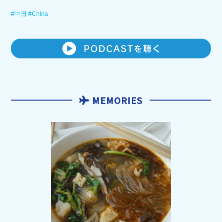
#中国
#China
MEMORIES