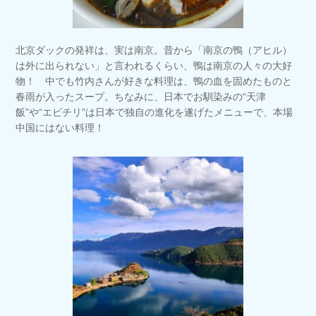
北京ダックの発祥は、実は南京。昔から「南京の鴨（アヒル）
は外に出られない」と言われるくらい、鴨は南京の人々の大好
物！ 中でも竹内さんが好きな料理は、鴨の血を固めたものと
春雨が入ったスープ。ちなみに、日本でお馴染みの“天津
飯”や“エビチリ”は日本で独自の進化を遂げたメニューで、本場
中国にはない料理！