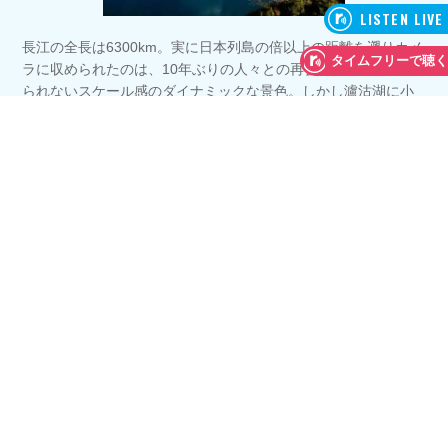
長江の全長は6300km。実に日本列島の倍以上の距離を遡りカメ
ラに収められたのは、10年ぶりの人々との再会と、日本では見
られないスケール感のダイナミックな景色。しかし瀘沽湖に小
船を一艘だけ浮かべたカットなどは、コロナ禍が明け観光客が
溢れる今となっては撮れないそう。そんな貴重な絶景も、ぜひ
最新作「劇場版 再会長江」で！