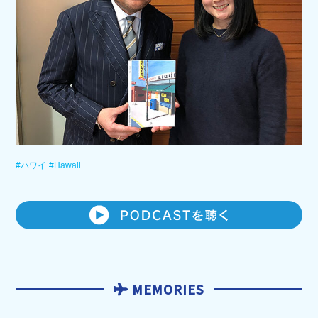
#ハワイ
#Hawaii
MEMORIES