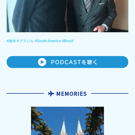
#南米
#ブラジル
#South America
#Brazil
MEMORIES