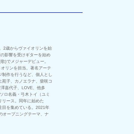
家。2歳からヴァイオリンを始
ズの影響を受けギターを始め
主題歌)でメジャーデビュー。
ァイオリンを担当。著名アーテ
ジ制作を行うなど、個人とし
上苑子、カノエラナ、柴咲コ
、吉澤嘉代子、LOVE、他多
のソロ名義・弓木トイ（ユミ
リリース。同年に始めた
注目を集めている。2021年
」のオープニングテーマ、ナ