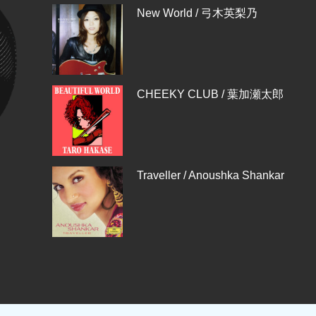
New World / 弓木英梨乃
CHEEKY CLUB / 葉加瀬太郎
Traveller / Anoushka Shankar