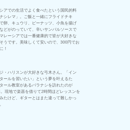
シアでの生活でよく食べたという国民的料
ナシレマ」。ご飯と一緒にフライドチキ
で卵、キュウリ、ピーナッツ、小魚を揚げ
などがのっていて、辛いサンバルソースで
マレーシアでは一番健康的で皆が大好きな
そうです。美味しくて安いので、300円でお
に！
ジ・ハリスンが大好きな弓木さん。「イン
タールを習いたい」という夢を叶えるた
タール教室があるバラナシを訪れたのが
5年。現地で楽器を借りて2時間ほどレッスンを
みたけど、ギターとはまた違って難しかっ
。