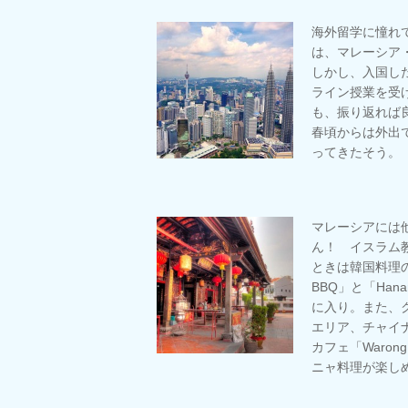
海外留学に憧れ
は、マレーシア
しかし、入国し
ライン授業を受
も、振り返れば
春頃からは外出
ってきたそう。
マレーシアには
ん！ イスラム
ときは韓国料理のお
BBQ」と「Han
に入り。また、
エリア、チャイ
カフェ「Warong
ニャ料理が楽し