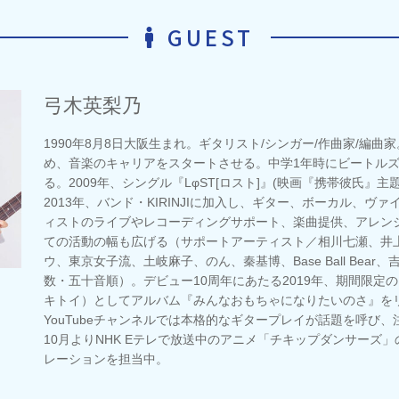
GUEST
弓木英梨乃
1990年8月8日大阪生まれ。ギタリスト/シンガー/作曲家/編曲
め、音楽のキャリアをスタートさせる。中学1年時にビートル
る。2009年、シングル『LφST[ロスト]』(映画『携帯彼氏』
2013年、バンド・KIRINJIに加入し、ギター、ボーカル、ヴ
ィストのライブやレコーディングサポート、楽曲提供、アレン
ての活動の幅も広げる（サポートアーティスト／相川七瀬、井
ウ、東京女子流、土岐麻子、のん、秦基博、Base Ball Bear
数・五十音順）。デビュー10周年にあたる2019年、期間限定
キトイ）としてアルバム『みんなおもちゃになりたいのさ』を
YouTubeチャンネルでは本格的なギタープレイが話題を呼び、
10月よりNHK Eテレで放送中のアニメ「チキップダンサーズ
レーションを担当中。