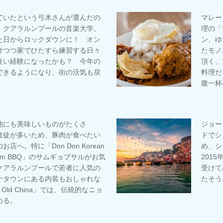
ていたという弓木さんが選んだの
マレー
・クアラルンプールの音楽大学。
理の「
た日からロックダウンに！ オン
ン、ゆ
けつつ家でひたすら練習する日々
たモノ
良い経験になったかも？ 今年の
頂く、
できるようになり、街の活気も戻
料理だ
腹一杯
他にも美味しいものがたくさ
ジョー
教徒が多いため、豚肉が食べたい
ドでシ
店へ。特に「Don Don Korean
め、シ
am BBQ」のサムギョプサルがお気
201
クアラルンプールで若者に人気の
受けて
ナタウンにある内装もおしゃれな
たそう
 Old China」では、伝統的なニョ
める。