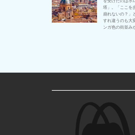
を受けたのはボ
塔」。「ここを
崩れないの？」
すれ違うのも大
ンガ色の街並み