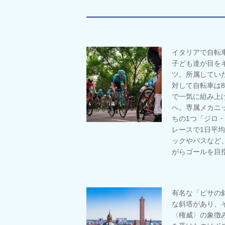
イタリアで自転
子ども達が目を
ツ。所属してい
対して自転車は8
で一気に組み上
へ。専属メカニ
ちの1つ「ジロ・
レースで1日平均
ックやバスなど
がらゴールを目
有名な「ピサの
な斜塔があり、
〈権威〉の象徴