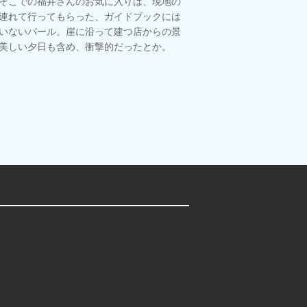
そこでの福井さんのお気に入りは、現地の
連れて行ってもらった、ガイドブックには
いないバール。崖に沿って建つ店からの景
美しい夕日も含め、衝撃的だったとか。