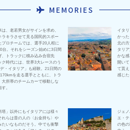
MEMORIES
車は、老若男女がサインを求め、
イタリ
キラキラさせて見る国民的スポー
かった
たプロチームでは、選手20人程に
北の方
0台。それをシーズン始めに3日間
タリア
げ、トラックに積み込み合宿先
かな感
ック時代には、世界3大レースのう
開いて
デ・イタリア」も経験。21日間の
て貰え
170kmを走る選手とともに、トラ
感じた
、大所帯のチームカーで移動しな
指す。
斜塔」以外にもイタリアには様々
ジェノ
それらは昔の人の〈お金持ち〉や
エ・テ
みたいなものだそう。中でも衝撃
の色の