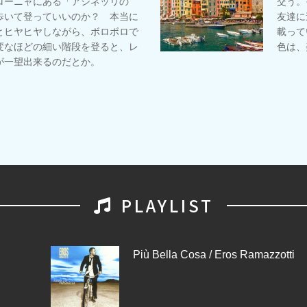
ローニャにある「アシネッリの
交う。
歩いて登っていいのか？ 本当に
友達に
とヒヤヒヤしながら、ボロボロで
載って
変なほどの細い階段を登ると、レ
色は、
が一望出来るのだとか。
PLAYLIST
Più Bella Cosa / Eros Ramazzotti