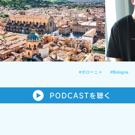
#ボローニャ
#Bologna