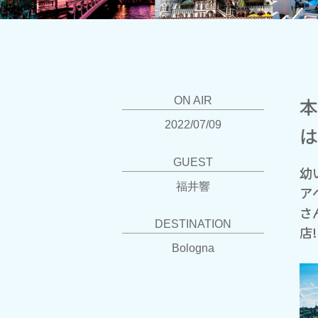
本
ON AIR
2022/07/09
は
GUEST
幼
福井響
ア
さ
DESTINATION
店
Bologna