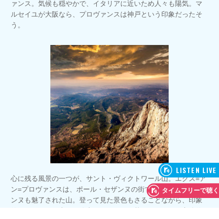
ァンス。気候も穏やかで、イタリアに近いため人々も陽気。マ
ルセイユが大阪なら、プロヴァンスは神戸という印象だったそ
う。
心に残る風景の一つが、サント・ヴィクトワール山。エクス=ア
ン=プロヴァンスは、ポール・セザンヌの街でもあり、そのセザ
ンヌも魅了された山。登って見た景色もさることながら、印象
的だったのは下山する途中のこと。日が落ちてきた頃、立体的