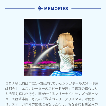
MEMORIES
コロナ禍以前は年に1〜2回訪れていたシンガポールの第一印象
は都会！ エスカレーターのスピードが速くて東京の都心より
も活気を感じたそう。国が仕切るマリーナベイサンズの噴水シ
ョーでは坂本龍一さんの「戦場のメリークリスマス」が使わ
れ、ステージ作りの勉強にもなったそう。ちなみにお馴染みの