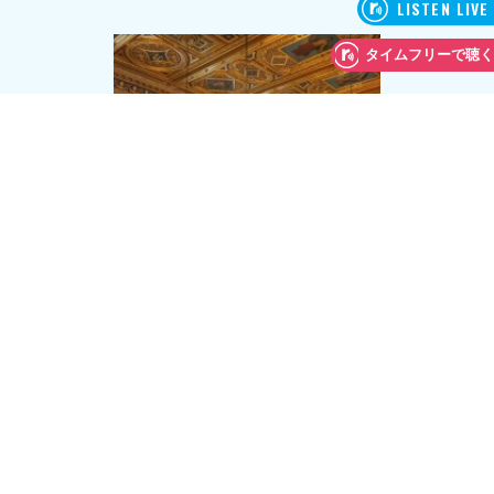
大学4年の時、大学100周年記念のヨーロッパツアーに、オーケ
ストラの一員として参加、ミュンヘン・プラハ・バンベルク・
ウィーンで4公演行ったのが初海外の思い出。特に印象的だった
のはウィーンの「楽友協会ホール」。「黄金の間」と呼ばれる
キンキラキンのホールで、木のホールとは違う共鳴を体験。そ
して市立公園「シュタットパーク」では、ヨハン・シュトラウ
ス2世がヴァイオリンを弾く像の側で同じ格好をして写真撮影