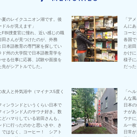
い夏のレイクユニオン湖です。後
「アメ
ードルが見えます」
んにあ
FBI捜査官に憧れ、近い感じの職
コーヒー
岩田さんが見つけたのが、外務
各国で
ま日本語教育の専門家を探してい
た岩田
ラド州の大学院で日本語教育学を
かけに
かせる仕事に応募、試験や面接を
様子に
た先がシアトルでした。
だった
の友人と外気浴中（マイナス5度く
「ヘル
んな風
フィンランドというくらい日本で
日本の
フィンランド人のサウナ好き。数
ナがあ
にどハマりしている岩田さんも、
ウナに
ンドに行ったのかと思いきや、き
ル一枚
、ではなく、コーヒー！ シアト
日常が