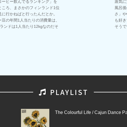
コーヒー飲んでるランキング」を
蒸気に
ところ、まさかのフィンランド1位
風呂後
見に行かねばと行ったんだとか。
さ」や
ー豆の年間1人当たりの消費量は、
も好き
ンランドは1人当たり12kgなのだそ
そうで
PLAYLIST
The Colourful Life / Cajun Dance Pa