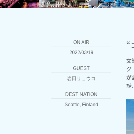
“
ON AIR
2022/03/19
文
グ「
GUEST
が
岩田リョウコ
話
DESTINATION
Seattle, Finland