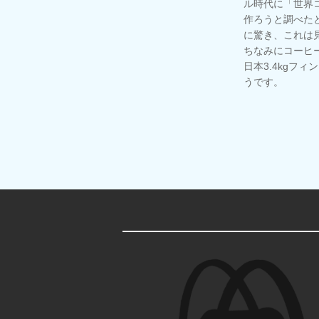
ル時代に「世界
作ろうと調べた
に驚き、これは
ちなみにコーヒ
日本3.4kgフィ
うです。