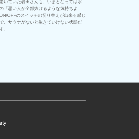
驚いていた岩田さんも、いまとなっては水
の「悪い人が全部抜けるような気持ちよ
ON/OFFのスイッチの切り替えが出来る感じ
で、サウナがないと生きていけない状態だ
す。
rty