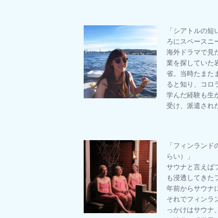
「シアトルの短
ろにスペースニ
海外ドラマで見た
業を探していた
省。当時たまた
ると知り、コロ
学んだ経験も生
受け、派遣され
「フィンランド
らい）」
サウナと言えば
も浸透してきた
年前からサウナ
それでフィンラ
っかけはサウナ