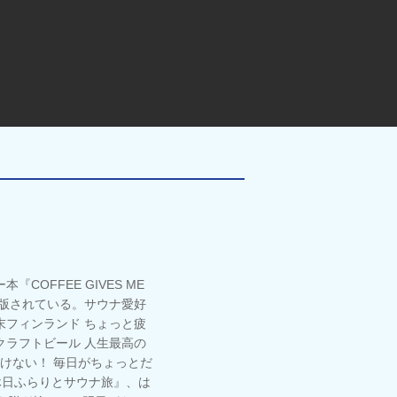
OFFEE GIVES ME
出版されている。サウナ愛好
フィンランド ちょっと疲
ラフトビール 人生最高の
いけない！ 毎日がちょっとだ
! 休日ふらりとサウナ旅』、は