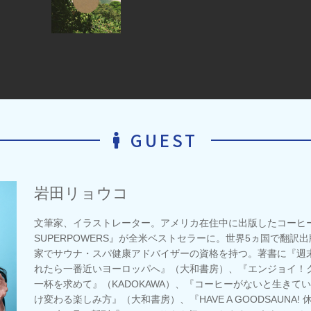
GUEST
岩田リョウコ
文筆家、イラストレーター。アメリカ在住中に出版したコーヒー本『C
SUPERPOWERS』が全米ベストセラーに。世界5ヵ国で翻訳
家でサウナ・スパ健康アドバイザーの資格を持つ。著書に『週末
れたら一番近いヨーロッパへ』（大和書房）、『エンジョイ！ク
一杯を求めて』（KADOKAWA）、『コーヒーがないと生きて
け変わる楽しみ方』（大和書房）、『HAVE A GOODSAUNA