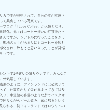
リカで本が発売されて、自分の本が本屋さ
って興奮している写真です」
ブログ「I Love Coffee」が人気となり、
書籍化。元々はコーヒー嫌いの紅茶派だっ
さんですが、シアトルに行ったことをきっ
、現地の人々があまりにもコーヒーを飲む
感化され、飲もうと思い立ったことが発端
そうです。
シンキで1番古い公衆サウナです。みんなこ
に外気浴しています」
銭湯のように、フィンランドには公衆サウ
って、仕事終わりで皆が集まってきてはサ
入り、車道脇の歩道のような所でバスタオ
で座りながらビール飲み、家に帰るという
見られる。初フィンランドではロウリュの