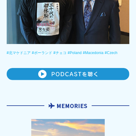
#北マケドニア
#ポーランド
#チェコ
#Poland
#Macedonia
#Czech
MEMORIES