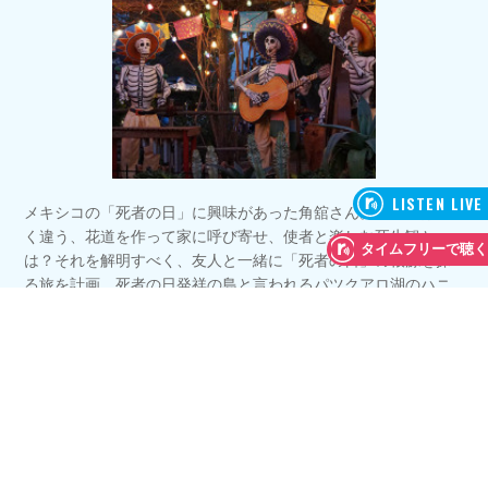
メキシコの「死者の日」に興味があった角舘さん。日本とは全
く違う、花道を作って家に呼び寄せ、使者と楽しむ死生観と
は？それを解明すべく、友人と一緒に「死者の日」の根源を探
る旅を計画。死者の日発祥の島と言われるパツクアロ湖のハニ
ツィオ島で目にしたのは、お墓の前で家族でご飯を食べたり、
子供のお墓の前で毛布にくるまって寝ていたり、使者への愛を
もって過去と抱きしめ合う時間が感じられる光景だったそうで
す。