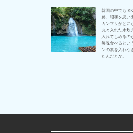
韓国の中でもIK
路。昭和を思い
カンマリがとに
丸々入れた水炊
入れてしめるの
毎晩食べるとい
ンの素を入れな
たんだとか。