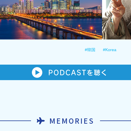
#韓国
#Korea
MEMORIES