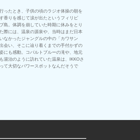
行ったとき、子供の頃のラジオ体操の朝を
す香りを感じて涙が出たというフィリピ
ブ島。体調を崩していた時期に休みをとり
た際には、温泉の源泉や、当時はまだ日本
いなかったジャングルの中の「カワサン
出会い、そこに辿り着くまでの手付かずの
姿にも感動。コバルトブルーの滝や、地元
も湯治のように訪れていた温泉は、IKKOさ
って大切なパワースポットなんだそうで