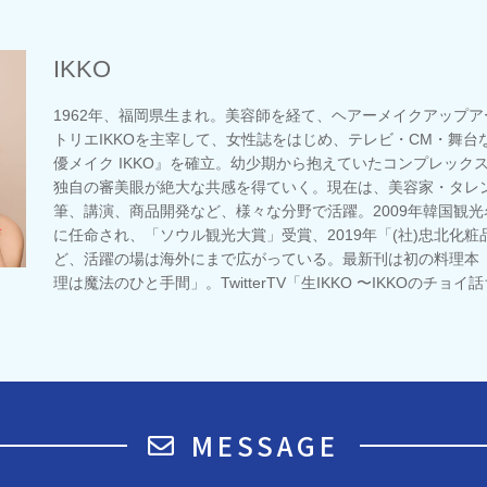
IKKO
1962年、福岡県生まれ。美容師を経て、ヘアーメイクアップ
トリエIKKOを主宰して、女性誌をはじめ、テレビ・CM・舞
優メイク IKKO』を確立。幼少期から抱えていたコンプレック
独自の審美眼が絶大な共感を得ていく。現在は、美容家・タレ
筆、講演、商品開発など、様々な分野で活躍。2009年韓国観光
に任命され、「ソウル観光大賞」受賞、2019年「(社)忠北化
ど、活躍の場は海外にまで広がっている。最新刊は初の料理本「I
理は魔法のひと手間」。TwitterTV「生IKKO 〜IKKOのチ
MESSAGE