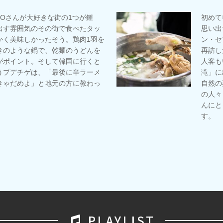
KOさんが大好きな街の1つが鍾
初めて
出す雰囲気のその街で食べたタッ
思い出
かく美味しかったそう。鶏肉1羽を
ン・セ
きのような鍋で、乾麺のうどんを
再訪し
がポイント。そして韓国に行くと
人客も
うプデチゲは、「最後に辛ラーメ
滝」に
きゃだめよ」と地元の方に教わっ
自然の
の人々
んにと
す。
PLAYLIST