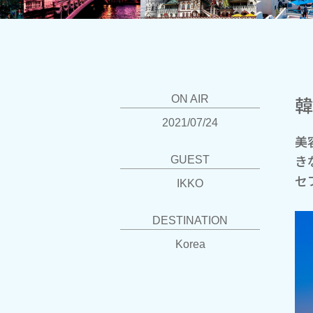
韓
ON AIR
2021/07/24
美
き
GUEST
セ
IKKO
DESTINATION
Korea