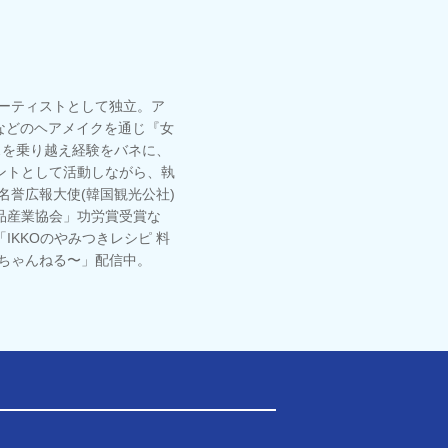
アーティストとして独立。ア
台などのヘアメイクを通じ『女
スを乗り越え経験をバネに、
ントとして活動しながら、執
名誉広報大使(韓国観光公社)
粧品産業協会」功労賞受賞な
KKOのやみつきレシピ 料
ョイ話ちゃんねる〜」配信中。